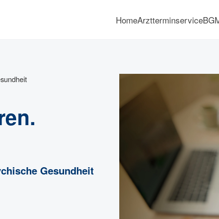
Home
Arztterminservice
BG
esundheit
ren.
ychische Gesundheit